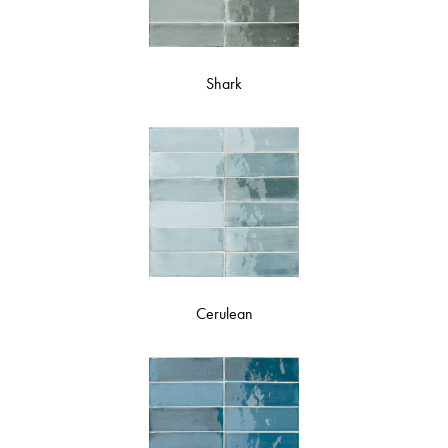
Shark
Cerulean