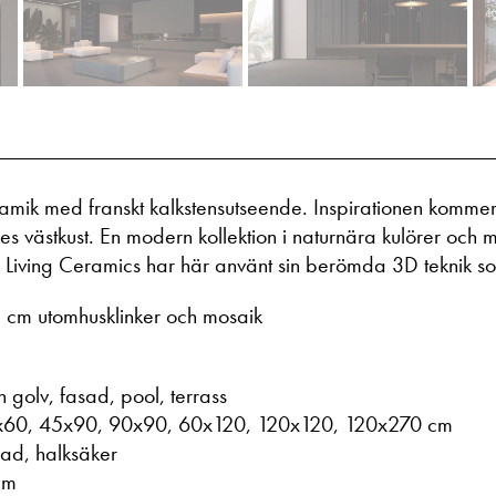
mik med franskt kalkstensutseende. Inspirationen kommer f
s västkust. En modern kollektion i naturnära kulörer och mi
e Living Ceramics har här använt sin berömda 3D teknik som
 2 cm utomhusklinker och mosaik
 golv, fasad, pool, terrass
60, 45x90, 90x90, 60x120, 120x120, 120x270 cm
ad, halksäker
mm