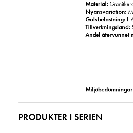
Material:
Granitker
Nyansvariation:
Må
Golvbelastning:
Hår
Tillverkningsland:
S
Andel återvunnet 
Miljöbedömningar
PRODUKTER I SERIEN