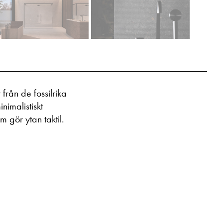
rån de fossilrika
nimalistiskt
 gör ytan taktil.