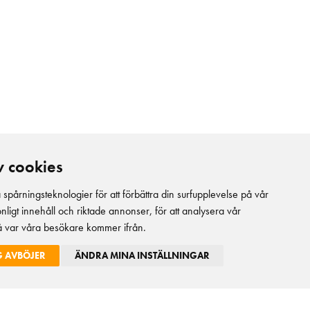
v cookies
pårningsteknologier för att förbättra din surfupplevelse på vår
duktportal
EPD
onligt innehåll och riktade annonser, för att analysera vår
stå var våra besökare kommer ifrån.
G AVBÖJER
ÄNDRA MINA INSTÄLLNINGAR