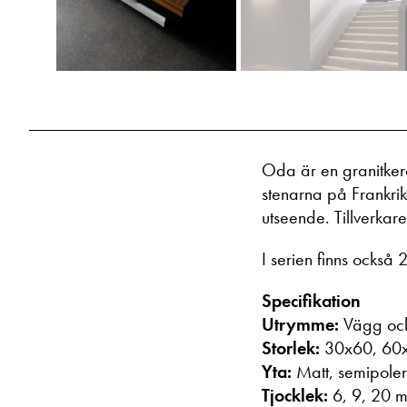
Oda är en granitkera
stenarna på Frankrike
utseende. Tillverkar
I serien finns också
Specifikation
Utrymme:
Vägg och
Storlek:
30x60, 60x
Yta:
Matt, semipoler
Tjocklek:
6, 9, 20 