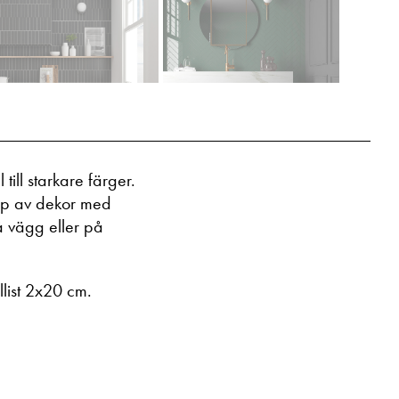
 till starkare färger.
 typ av dekor med
å vägg eller på
llist 2x20 cm.