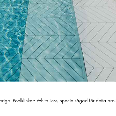
verige.
Poolklinker: White Less, specialsågad för detta pro