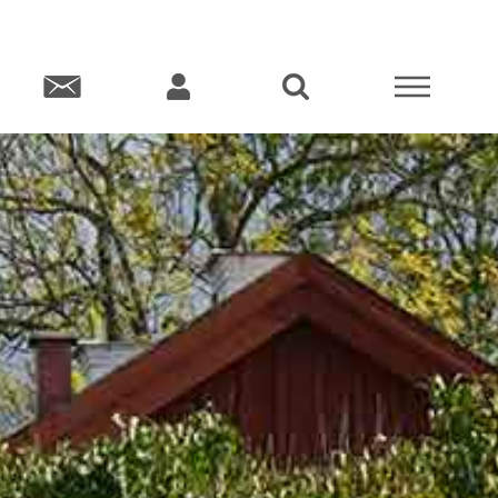
KT
KONTO
SÖK
MENY