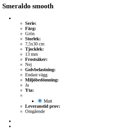
Smeraldo smooth
Serie:
Färg:
Grön
Storlek:
7,5x30 cm
Tjocklek:
13 mm
Frostsäker:
Nej
Golvbelastning:
Endast vägg
Miljöbedömning:
Ja
Yta:
Matt
Leveranstid prov:
Omgående