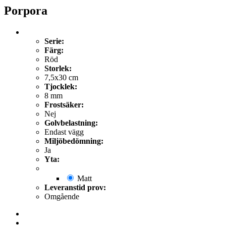
Porpora
Serie:
Färg:
Röd
Storlek:
7,5x30 cm
Tjocklek:
8 mm
Frostsäker:
Nej
Golvbelastning:
Endast vägg
Miljöbedömning:
Ja
Yta:
Matt
Leveranstid prov:
Omgående