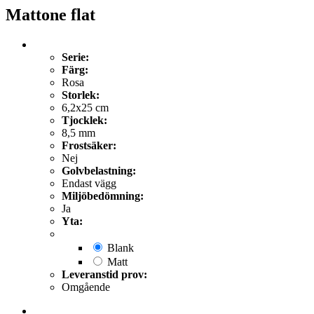
Mattone flat
Serie:
Färg:
Rosa
Storlek:
6,2x25 cm
Tjocklek:
8,5 mm
Frostsäker:
Nej
Golvbelastning:
Endast vägg
Miljöbedömning:
Ja
Yta:
Blank
Matt
Leveranstid prov:
Omgående