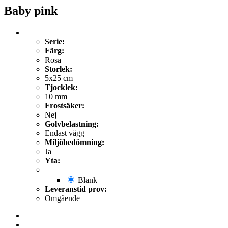
Baby pink
Serie:
Färg:
Rosa
Storlek:
5x25 cm
Tjocklek:
10 mm
Frostsäker:
Nej
Golvbelastning:
Endast vägg
Miljöbedömning:
Ja
Yta:
Blank
Leveranstid prov:
Omgående