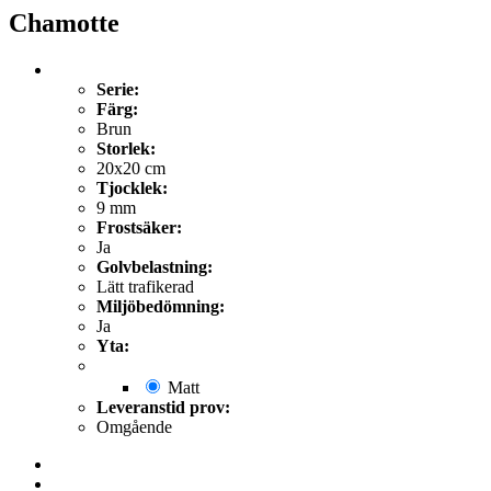
Chamotte
Serie:
Färg:
Brun
Storlek:
20x20 cm
Tjocklek:
9 mm
Frostsäker:
Ja
Golvbelastning:
Lätt trafikerad
Miljöbedömning:
Ja
Yta:
Matt
Leveranstid prov:
Omgående