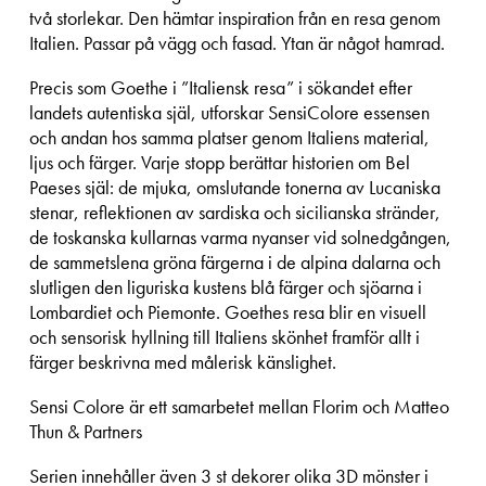
två storlekar. Den hämtar inspiration från en resa genom
Italien. Passar på vägg och fasad. Ytan är något hamrad.
Precis som Goethe i ”Italiensk resa” i sökandet efter
landets autentiska själ, utforskar SensiColore essensen
och andan hos samma platser genom Italiens material,
ljus och färger. Varje stopp berättar historien om Bel
Paeses själ: de mjuka, omslutande tonerna av Lucaniska
stenar, reflektionen av sardiska och sicilianska stränder,
de toskanska kullarnas varma nyanser vid solnedgången,
de sammetslena gröna färgerna i de alpina dalarna och
slutligen den liguriska kustens blå färger och sjöarna i
Lombardiet och Piemonte. Goethes resa blir en visuell
och sensorisk hyllning till Italiens skönhet framför allt i
färger beskrivna med målerisk känslighet.
Sensi Colore är ett samarbetet mellan Florim och Matteo
Thun & Partners
Serien innehåller även 3 st dekorer olika 3D mönster i