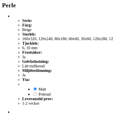
Perle
Serie:
Färg:
Beige
Storlek:
160x320, 120x240, 80x180, 60x60, 30x60, 120x280, 1
Tjocklek:
6, 10 mm
Frostsäker:
Ja
Golvbelastning:
Lätt trafikerad
Miljöbedömning:
Ja
Yta:
Matt
Polerad
Leveranstid prov:
1-2 veckor