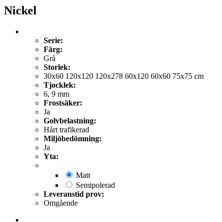
Nickel
Serie:
Färg:
Grå
Storlek:
30x60 120x120 120x278 60x120 60x60 75x75 cm
Tjocklek:
6, 9 mm
Frostsäker:
Ja
Golvbelastning:
Hårt trafikerad
Miljöbedömning:
Ja
Yta:
Matt
Semipolerad
Leveranstid prov:
Omgående