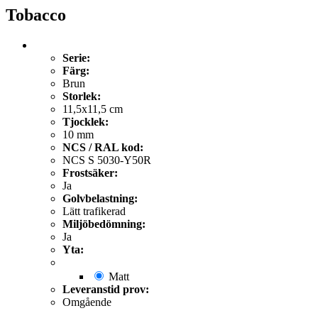
Tobacco
Serie:
Färg:
Brun
Storlek:
11,5x11,5 cm
Tjocklek:
10 mm
NCS / RAL kod:
NCS S 5030-Y50R
Frostsäker:
Ja
Golvbelastning:
Lätt trafikerad
Miljöbedömning:
Ja
Yta:
Matt
Leveranstid prov:
Omgående