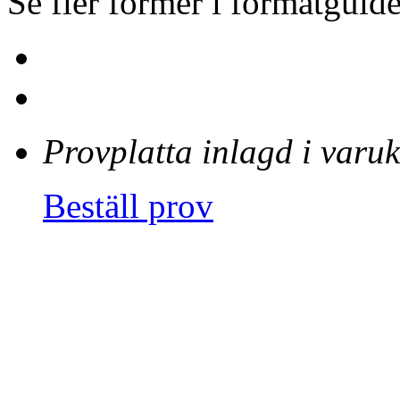
Se fler former i formatguide
Provplatta inlagd i varu
Beställ prov