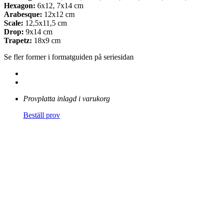
Hexagon:
6x12, 7x14 cm
Arabesque:
12x12 cm
Scale:
12,5x11,5 cm
Drop:
9x14 cm
Trapetz:
18x9 cm
Se fler former i formatguiden på seriesidan
Provplatta inlagd i varukorg
Beställ prov