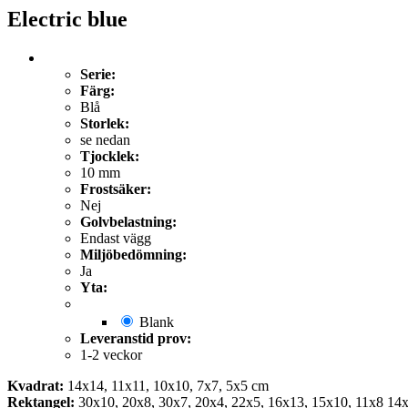
Electric blue
Serie:
Färg:
Blå
Storlek:
se nedan
Tjocklek:
10 mm
Frostsäker:
Nej
Golvbelastning:
Endast vägg
Miljöbedömning:
Ja
Yta:
Blank
Leveranstid prov:
1-2 veckor
Kvadrat:
14x14, 11x11, 10x10, 7x7, 5x5 cm
Rektangel:
30x10, 20x8, 30x7, 20x4, 22x5, 16x13, 15x10, 11x8 14x