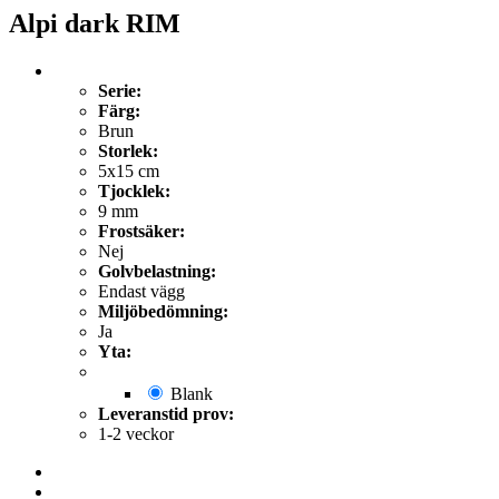
Alpi dark RIM
Serie:
Färg:
Brun
Storlek:
5x15 cm
Tjocklek:
9 mm
Frostsäker:
Nej
Golvbelastning:
Endast vägg
Miljöbedömning:
Ja
Yta:
Blank
Leveranstid prov:
1-2 veckor