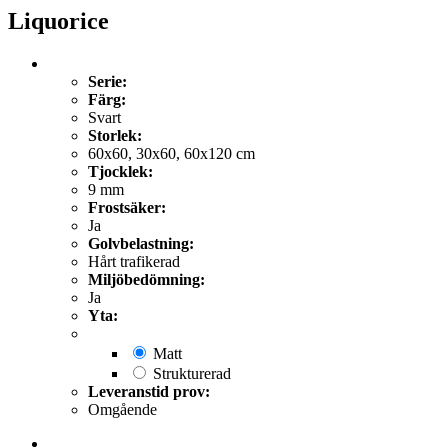
Liquorice
Serie:
Färg:
Svart
Storlek:
60x60, 30x60, 60x120 cm
Tjocklek:
9 mm
Frostsäker:
Ja
Golvbelastning:
Hårt trafikerad
Miljöbedömning:
Ja
Yta:
Matt
Strukturerad
Leveranstid prov:
Omgående