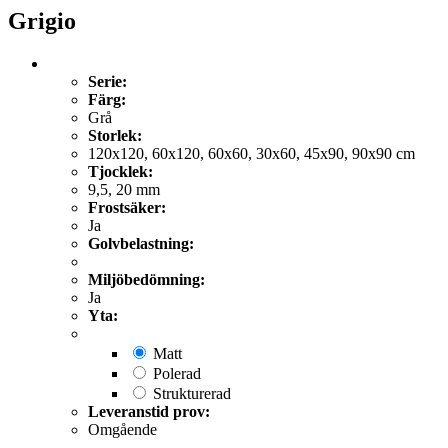
Grigio
Serie:
Färg:
Grå
Storlek:
120x120, 60x120, 60x60, 30x60, 45x90, 90x90 cm
Tjocklek:
9,5, 20 mm
Frostsäker:
Ja
Golvbelastning:
Miljöbedömning:
Ja
Yta:
Matt
Polerad
Strukturerad
Leveranstid prov:
Omgående