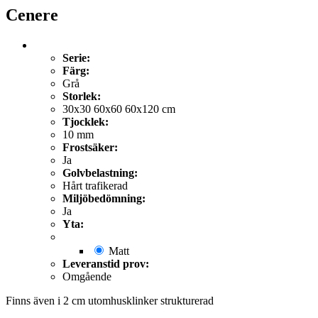
Cenere
Serie:
Färg:
Grå
Storlek:
30x30 60x60 60x120 cm
Tjocklek:
10 mm
Frostsäker:
Ja
Golvbelastning:
Hårt trafikerad
Miljöbedömning:
Ja
Yta:
Matt
Leveranstid prov:
Omgående
Finns även i 2 cm utomhusklinker strukturerad