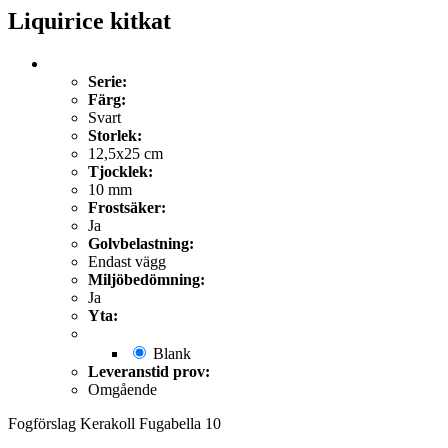
Liquirice kitkat
Serie:
Färg:
Svart
Storlek:
12,5x25 cm
Tjocklek:
10 mm
Frostsäker:
Ja
Golvbelastning:
Endast vägg
Miljöbedömning:
Ja
Yta:
Blank
Leveranstid prov:
Omgående
Fogförslag Kerakoll Fugabella 10