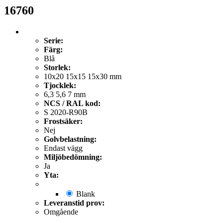
16760
Serie:
Färg:
Blå
Storlek:
10x20 15x15 15x30 mm
Tjocklek:
6,3 5,6 7 mm
NCS / RAL kod:
S 2020-R90B
Frostsäker:
Nej
Golvbelastning:
Endast vägg
Miljöbedömning:
Ja
Yta:
Blank
Leveranstid prov:
Omgående