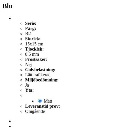
Blu
Serie:
Färg:
Blå
Storlek:
15x15 cm
Tjocklek:
8,5 mm
Frostsäker:
Nej
Golvbelastning:
Lätt trafikerad
Miljöbedömning:
Ja
Yta:
Matt
Leveranstid prov:
Omgående