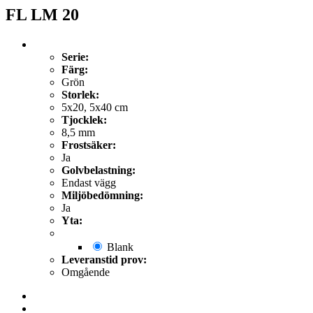
FL LM 20
Serie:
Färg:
Grön
Storlek:
5x20, 5x40 cm
Tjocklek:
8,5 mm
Frostsäker:
Ja
Golvbelastning:
Endast vägg
Miljöbedömning:
Ja
Yta:
Blank
Leveranstid prov:
Omgående