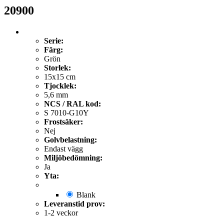
20900
Serie:
Färg:
Grön
Storlek:
15x15 cm
Tjocklek:
5,6 mm
NCS / RAL kod:
S 7010-G10Y
Frostsäker:
Nej
Golvbelastning:
Endast vägg
Miljöbedömning:
Ja
Yta:
Blank
Leveranstid prov:
1-2 veckor