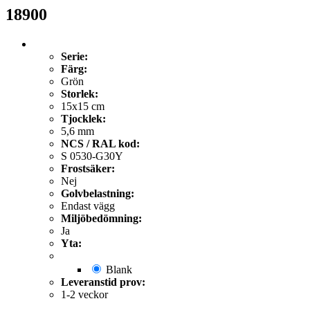
18900
Serie:
Färg:
Grön
Storlek:
15x15 cm
Tjocklek:
5,6 mm
NCS / RAL kod:
S 0530-G30Y
Frostsäker:
Nej
Golvbelastning:
Endast vägg
Miljöbedömning:
Ja
Yta:
Blank
Leveranstid prov:
1-2 veckor