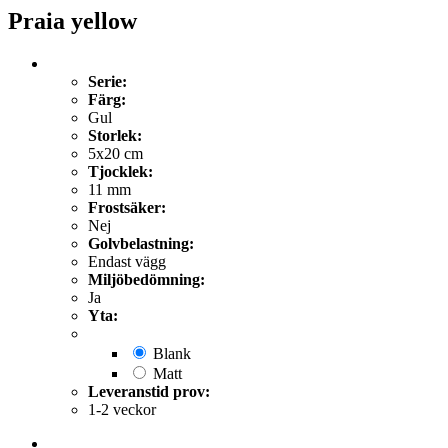
Praia yellow
Serie:
Färg:
Gul
Storlek:
5x20 cm
Tjocklek:
11 mm
Frostsäker:
Nej
Golvbelastning:
Endast vägg
Miljöbedömning:
Ja
Yta:
Blank
Matt
Leveranstid prov:
1-2 veckor