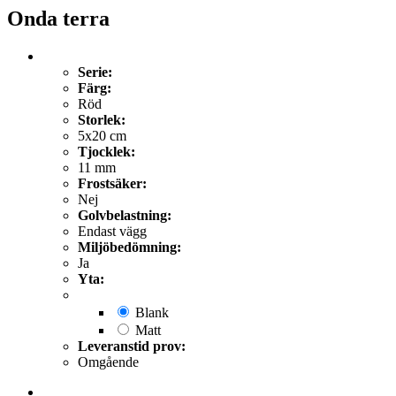
Onda terra
Serie:
Färg:
Röd
Storlek:
5x20 cm
Tjocklek:
11 mm
Frostsäker:
Nej
Golvbelastning:
Endast vägg
Miljöbedömning:
Ja
Yta:
Blank
Matt
Leveranstid prov:
Omgående